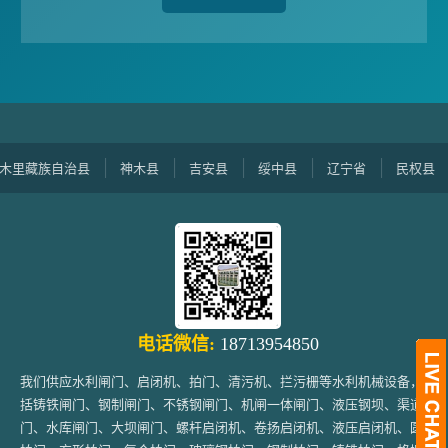
定边县
稷山县
峡江县
建昌县
宁陵
河北水利设备销售地区：
电话微信:
18713954850
我们供应水利闸门、启闭机、拍门、清污机、拦污栅等水利机械设备，包
括铸铁闸门、钢制闸门、不锈钢闸门、机闸一体闸门、液压钢坝、渠道闸
门、水库闸门、大坝闸门、螺杆启闭机、卷扬启闭机、液压启闭机、圆形