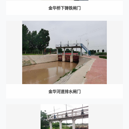
金华桥下铸铁闸门
金华河道排水闸门