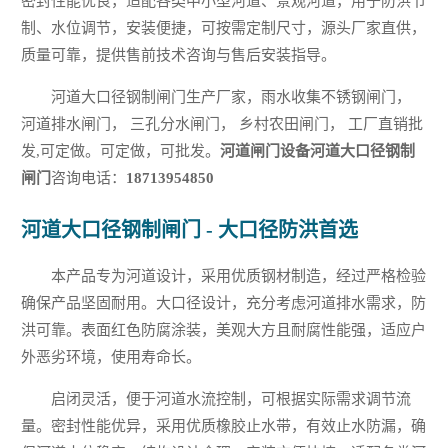
密封性能优良，适配各类中小型河道、景观河道，用于防洪节
制、水位调节，安装便捷，可按需定制尺寸，源头厂家直供，
质量可靠，提供售前技术咨询与售后安装指导。
河道大口径钢制闸门生产厂家，雨水收集不锈钢闸门，
河道排水闸门， 三孔分水闸门， 乡村农田闸门， 工厂直销批
发,可定做。可定做，可批发。
河道闸门设备河道大口径钢制
闸门
咨询电话：
18713954850
河道大口径钢制闸门 - 大口径防洪首选
本产品专为河道设计，采用优质钢材制造，经过严格检验
确保产品坚固耐用。大口径设计，充分考虑河道排水需求，防
洪可靠。表面红色防腐涂装，美观大方且耐腐性能强，适应户
外恶劣环境，使用寿命长。
启闭灵活，便于河道水流控制，可根据实际需求调节流
量。密封性能优异，采用优质橡胶止水带，有效止水防漏，确