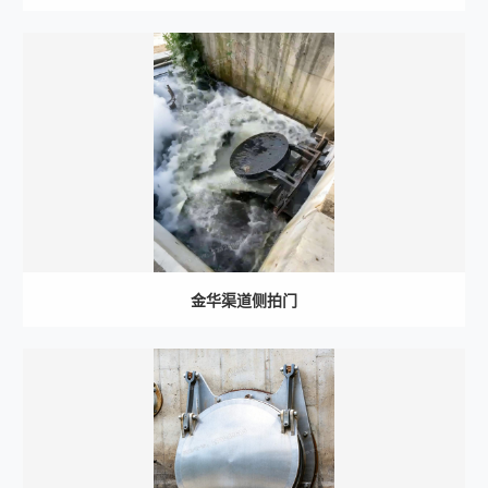
金华渠道侧拍门