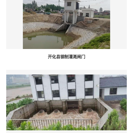
开化县钢制灌溉闸门