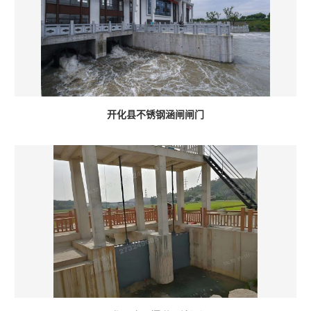
开化县不锈钢涵闸闸门