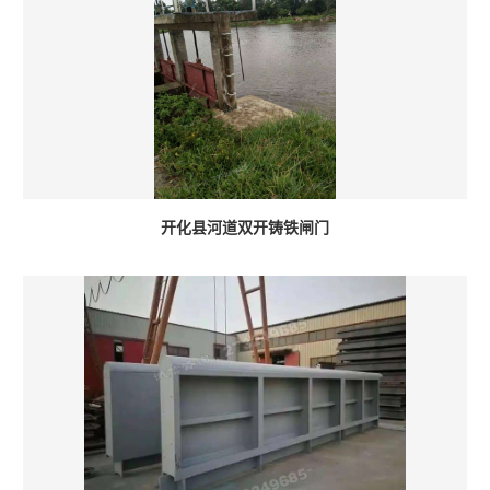
开化县河道双开铸铁闸门