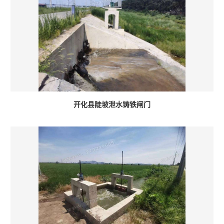
开化县陡坡泄水铸铁闸门