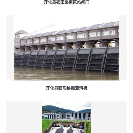
开化县农田渠道泵站闸门
开化县弧形格栅清污机