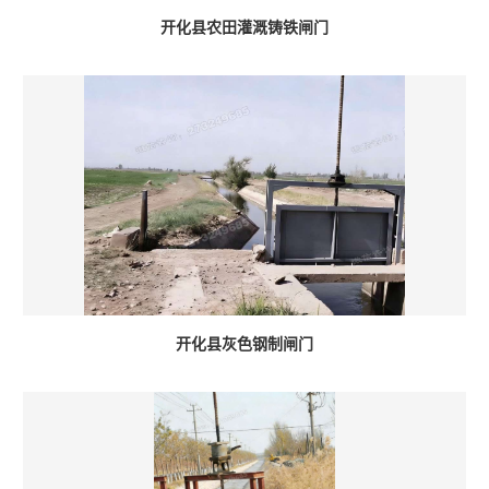
开化县农田灌溉铸铁闸门
开化县灰色钢制闸门