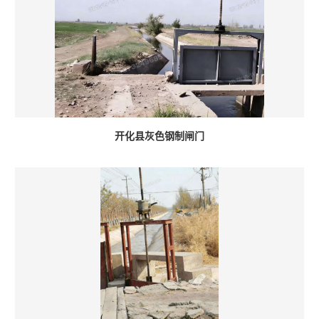
开化县灰色钢制闸门