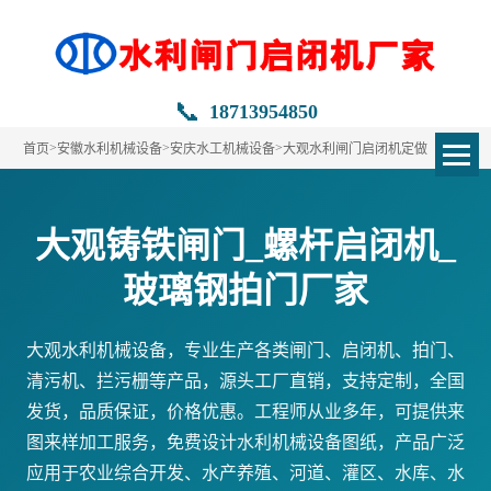
📞
18713954850
>
>
>
首页
安徽水利机械设备
安庆水工机械设备
大观水利闸门启闭机定做
大观铸铁闸门_螺杆启闭机_
玻璃钢拍门厂家
大观水利机械设备，专业生产各类闸门、启闭机、拍门、
清污机、拦污栅等产品，源头工厂直销，支持定制，全国
发货，品质保证，价格优惠。工程师从业多年，可提供来
图来样加工服务，免费设计水利机械设备图纸，产品广泛
应用于农业综合开发、水产养殖、河道、灌区、水库、水