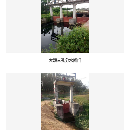
大观三孔分水闸门