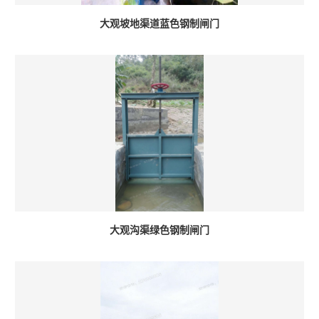
大观坡地渠道蓝色钢制闸门
大观沟渠绿色钢制闸门