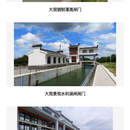
大观钢制灌溉闸门
大观景观水利涵闸闸门