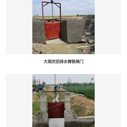
大观农田排水铸铁闸门