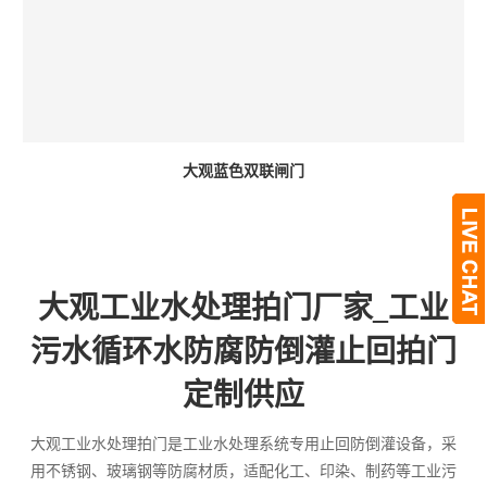
大观蓝色双联闸门
大观工业水处理拍门厂家_工业
污水循环水防腐防倒灌止回拍门
定制供应
大观工业水处理拍门是工业水处理系统专用止回防倒灌设备，采
用不锈钢、玻璃钢等防腐材质，适配化工、印染、制药等工业污