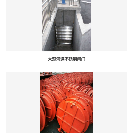
大观河道不锈钢闸门