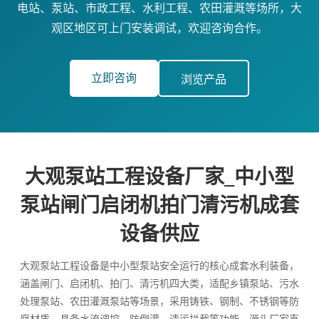
电站、泵站、市政工程、水利工程、农田灌溉等场所，大
观区地区可上门安装调试，欢迎咨询合作。
立即咨询
浏览产品
大观泵站工程设备厂家_中小型
泵站闸门启闭机拍门清污机成套
设备供应
大观泵站工程设备是中小型泵站安全运行的核心成套水利装备，
涵盖闸门、启闭机、拍门、清污机四大类，适配乡镇泵站、污水
处理泵站、农田灌溉泵站等场景，采用铸铁、钢制、不锈钢等防