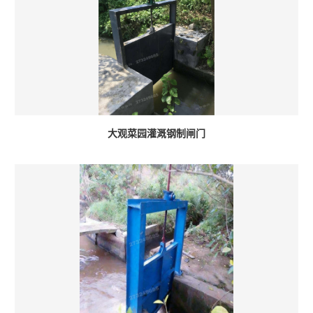
大观菜园灌溉钢制闸门