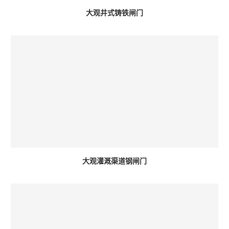
大观井式铸铁闸门
大观灌溉渠道钢闸门