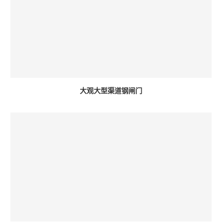
大观大型渠道钢闸门