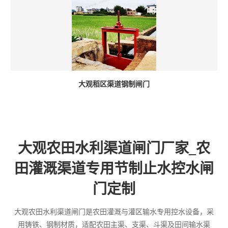
大观稻区渠道钢制闸门
大观农田水利渠道闸门厂家_农
田灌溉渠道专用节制止水控水闸
门定制
大观农田水利渠道闸门是农田灌溉与灌区输水专用控水设备，采
用铸铁、钢制材质，适配农田主渠、支渠、斗渠及田间输水渠