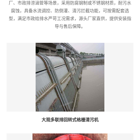
厂、市政排涝涵管等场景，采用防腐钢制或不锈钢材质，耐污水
腐蚀，具备水流调控、防倒灌、清污拦截功能，可按需配套选
型，满足市政给排水严苛工况需求，源头厂家直供，提供安装指
导与售后保障。
大观多联排回转式格栅清污机