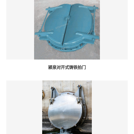
颍泉对开式铸铁拍门