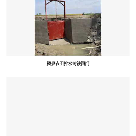
颍泉农田排水铸铁闸门