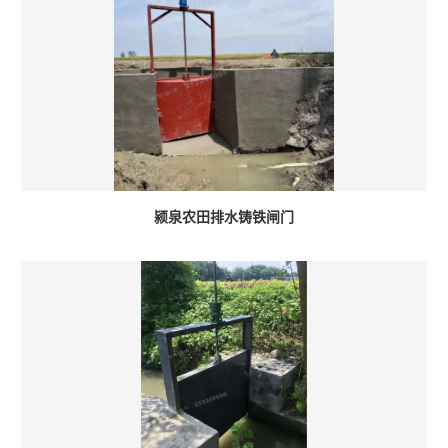
颍泉农田排水铸铁闸门