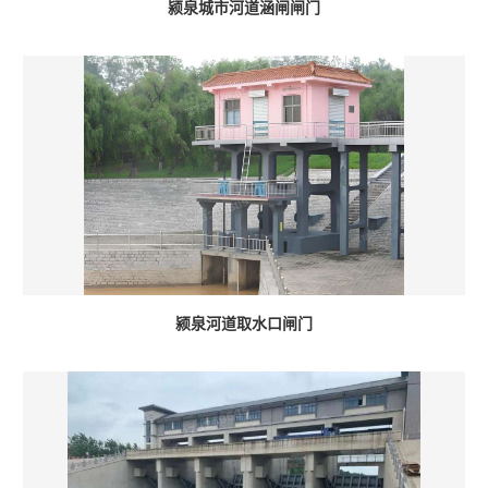
颍泉城市河道涵闸闸门
颍泉河道取水口闸门