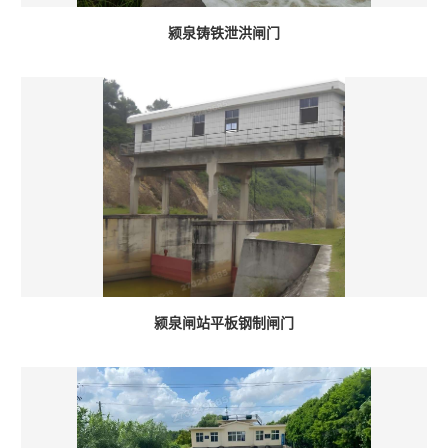
颍泉铸铁泄洪闸门
颍泉闸站平板钢制闸门