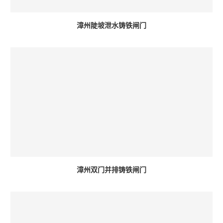
漳州陡坡泄水铸铁闸门
漳州双门并排铸铁闸门