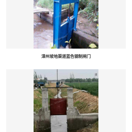
漳州坡地渠道蓝色钢制闸门