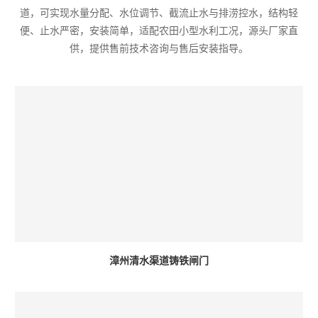
道，可实现水量分配、水位调节、截流止水与排涝控水，结构轻
便、止水严密，安装简单，适配农田小型水利工况，源头厂家直
供，提供售前技术咨询与售后安装指导。
漳州清水渠道铸铁闸门