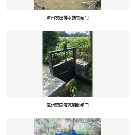
漳州农田排水铸铁闸门
漳州菜园灌溉钢制闸门