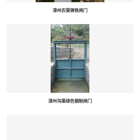
漳州农渠铸铁闸门
漳州沟渠绿色钢制闸门