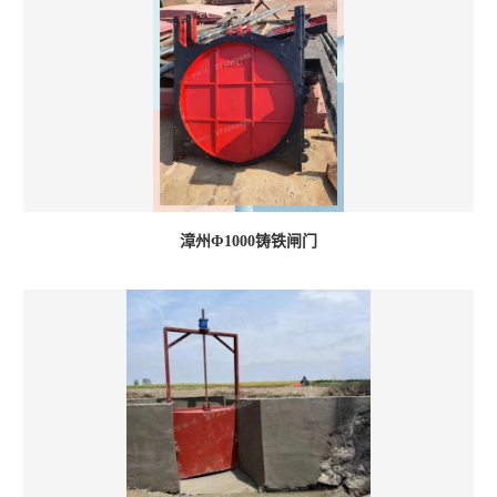
漳州Φ1000铸铁闸门