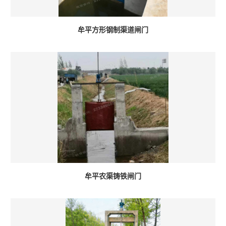
牟平方形钢制渠道闸门
牟平农渠铸铁闸门