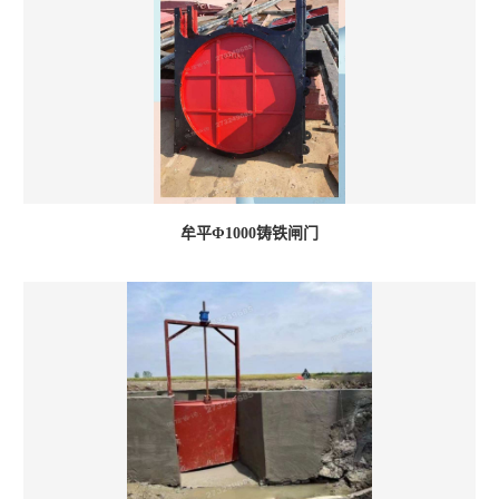
牟平Φ1000铸铁闸门