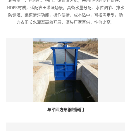
涵盖闸门、启闭机、拍门、渠道清污机，采用小型轻便的铸铁、
HDPE材质，适配农田灌溉场景，具备水量分配、水位调节、排水
防倒灌、渠道清污功能，操作便捷、成本适中，可按需定制，助
力农田节水灌溉高效开展，源头厂家直供，性价比高。
牟平四方形钢制闸门