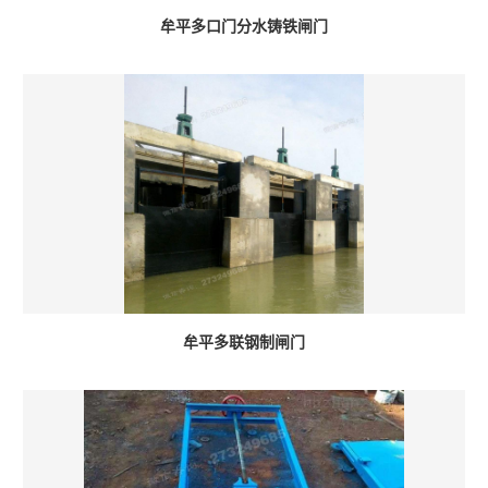
牟平多口门分水铸铁闸门
牟平多联钢制闸门