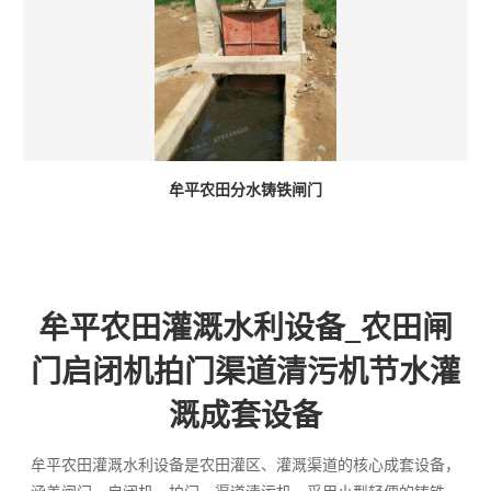
牟平农田分水铸铁闸门
牟平农田灌溉水利设备_农田闸
门启闭机拍门渠道清污机节水灌
溉成套设备
牟平农田灌溉水利设备是农田灌区、灌溉渠道的核心成套设备，