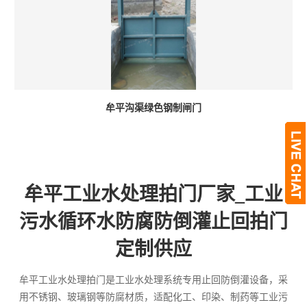
牟平沟渠绿色钢制闸门
牟平工业水处理拍门厂家_工业
污水循环水防腐防倒灌止回拍门
定制供应
牟平工业水处理拍门是工业水处理系统专用止回防倒灌设备，采
用不锈钢、玻璃钢等防腐材质，适配化工、印染、制药等工业污