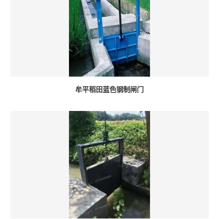
牟平稻田蓝色钢制闸门