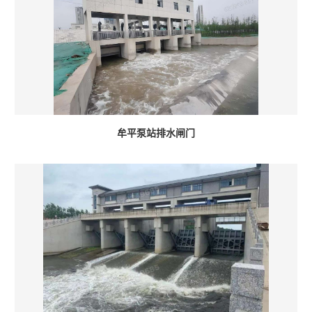
牟平泵站排水闸门