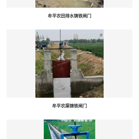
牟平农田排水铸铁闸门
牟平农渠铸铁闸门