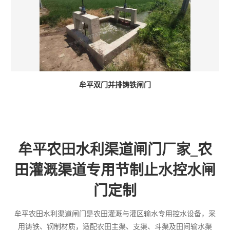
牟平双门并排铸铁闸门
牟平农田水利渠道闸门厂家_农
田灌溉渠道专用节制止水控水闸
门定制
牟平农田水利渠道闸门是农田灌溉与灌区输水专用控水设备，采
用铸铁、钢制材质，适配农田主渠、支渠、斗渠及田间输水渠