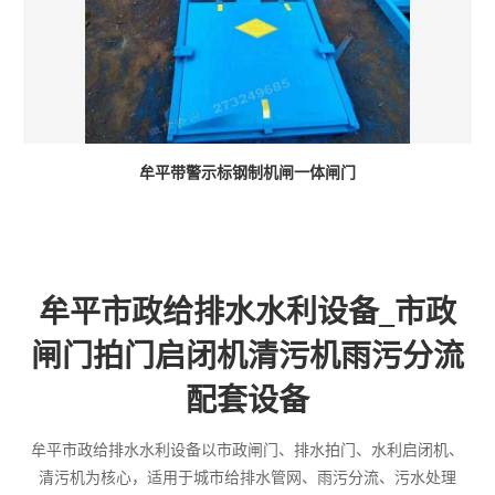
牟平带警示标钢制机闸一体闸门
牟平市政给排水水利设备_市政
闸门拍门启闭机清污机雨污分流
配套设备
牟平市政给排水水利设备以市政闸门、排水拍门、水利启闭机、
清污机为核心，适用于城市给排水管网、雨污分流、污水处理