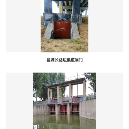
襄城公路边渠道闸门