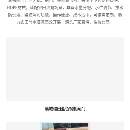
涵盖闸门、启闭机、拍门、渠道清污机，采用小型轻便的铸铁、
HDPE材质，适配农田灌溉场景，具备水量分配、水位调节、排水
防倒灌、渠道清污功能，操作便捷、成本适中，可按需定制，助
力农田节水灌溉高效开展，源头厂家直供，性价比高。
襄城稻田蓝色钢制闸门