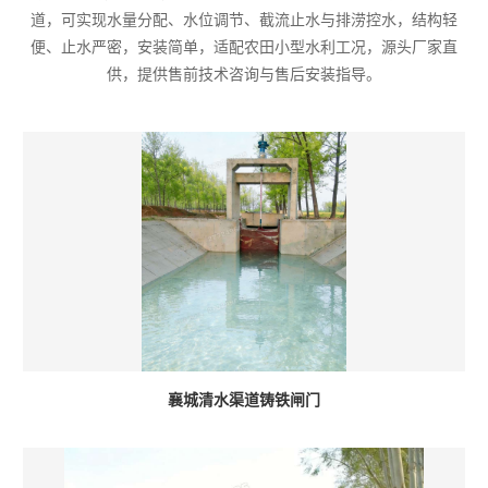
道，可实现水量分配、水位调节、截流止水与排涝控水，结构轻
便、止水严密，安装简单，适配农田小型水利工况，源头厂家直
供，提供售前技术咨询与售后安装指导。
襄城清水渠道铸铁闸门