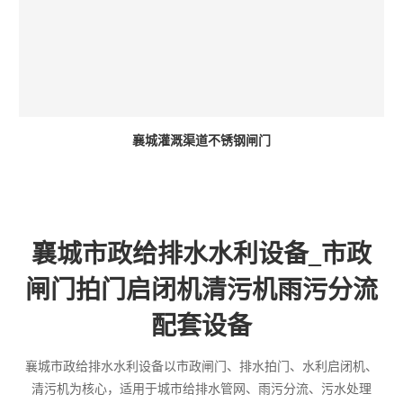
襄城灌溉渠道不锈钢闸门
襄城市政给排水水利设备_市政
闸门拍门启闭机清污机雨污分流
配套设备
襄城市政给排水水利设备以市政闸门、排水拍门、水利启闭机、
清污机为核心，适用于城市给排水管网、雨污分流、污水处理