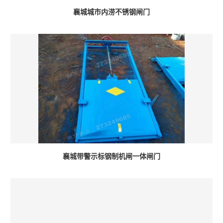
襄城城市内涝不锈钢闸门
襄城带警示标钢制机闸一体闸门