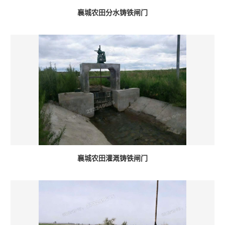
襄城农田分水铸铁闸门
襄城农田灌溉铸铁闸门