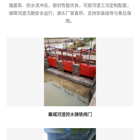
强度高、抗水流冲击，密封性能优良，可按河道工况定制配套，
保障河道汛期安全运行，源头厂家直供，支持安装指导与售后保
障。
襄城河道控水铸铁闸门