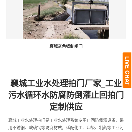
襄城灰色钢制闸门
襄城工业水处理拍门厂家_工业
污水循环水防腐防倒灌止回拍门
定制供应
襄城工业水处理拍门是工业水处理系统专用止回防倒灌设备，采
用不锈钢、玻璃钢等防腐材质，适配化工、印染、制药等工业污