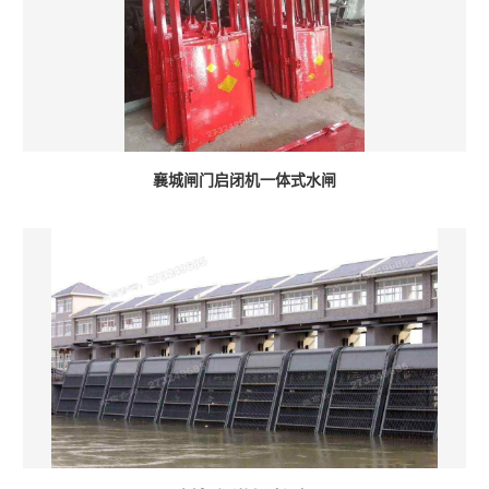
襄城闸门启闭机一体式水闸