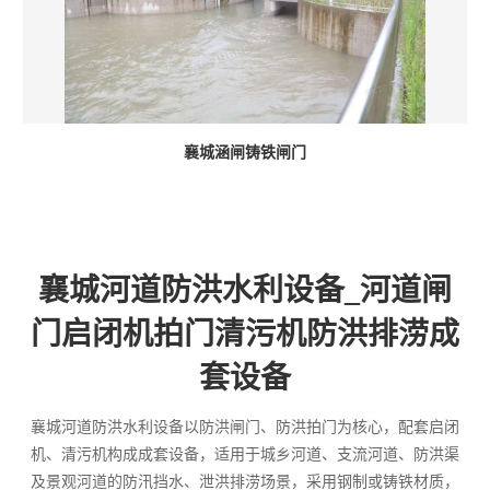
襄城涵闸铸铁闸门
襄城河道防洪水利设备_河道闸
门启闭机拍门清污机防洪排涝成
套设备
襄城河道防洪水利设备以防洪闸门、防洪拍门为核心，配套启闭
机、清污机构成成套设备，适用于城乡河道、支流河道、防洪渠
及景观河道的防汛挡水、泄洪排涝场景，采用钢制或铸铁材质，