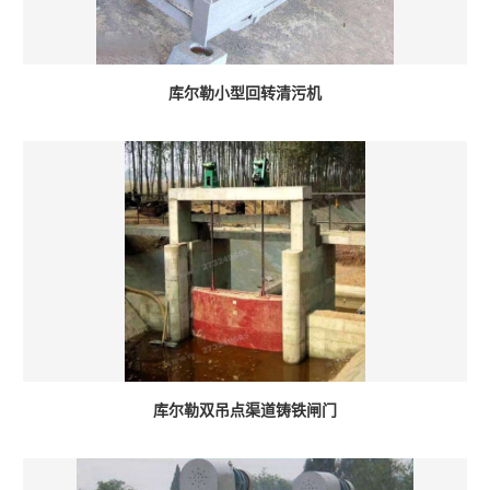
库尔勒小型回转清污机
库尔勒双吊点渠道铸铁闸门