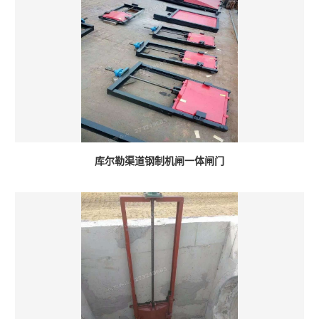
库尔勒渠道钢制机闸一体闸门