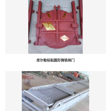
库尔勒标贴圆形铸铁闸门