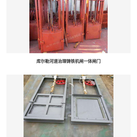
库尔勒河道治理铸铁机闸一体闸门