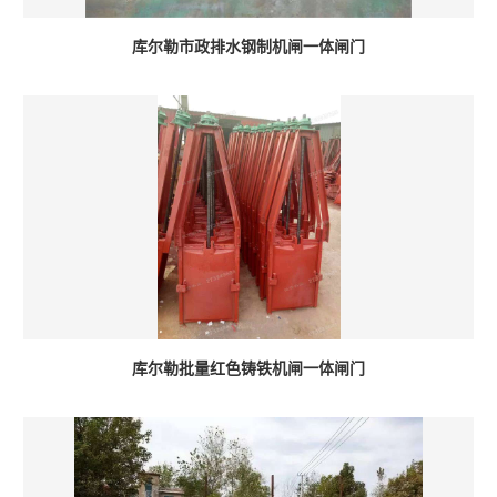
库尔勒市政排水钢制机闸一体闸门
库尔勒批量红色铸铁机闸一体闸门