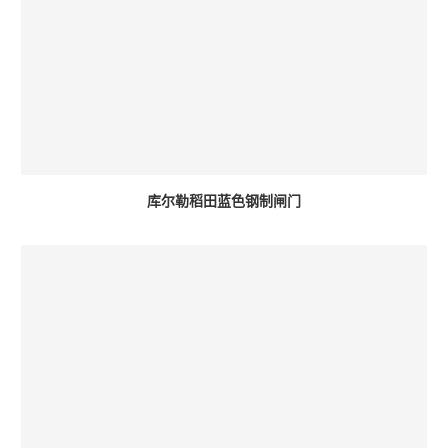
库尔勒稻田蓝色钢制闸门