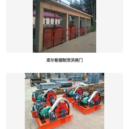
库尔勒钢制泄洪闸门