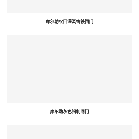
库尔勒农田灌溉铸铁闸门
库尔勒灰色钢制闸门