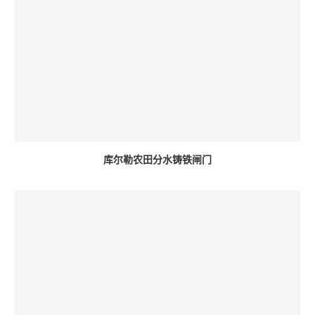
库尔勒农田分水铸铁闸门