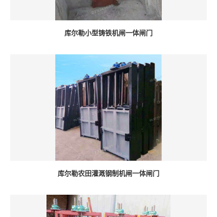
库尔勒小型铸铁机闸一体闸门
库尔勒农田灌溉钢制机闸一体闸门